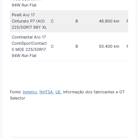
94W Run Flat
Pirelli Aro 17
Cinturato P7 (AO)
C
B
46.800 km
R$ 1.
225/50R17 98Y XL
Continental Aro 17
ContiSportContact
C
B
50.400 km
R$ 1.
5 MOE 225/50R17
94W Run Flat
20241124
Fonte:
Inmetro
,
NHTSA
,
UE
, Informação dos fabricantes e GT
Selector