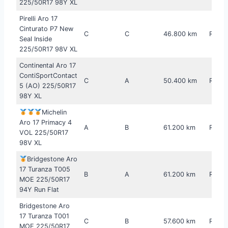
225/50R17 98Y XL
Pirelli Aro 17
Cinturato P7 New
C
C
46.800 km
R$ 76
Seal Inside
225/50R17 98V XL
Continental Aro 17
ContiSportContact
C
A
50.400 km
R$ 1.
5 (AO) 225/50R17
98Y XL
Michelin
Aro 17 Primacy 4
A
B
61.200 km
R$ 1.
VOL 225/50R17
98V XL
Bridgestone Aro
17 Turanza T005
B
A
61.200 km
R$ 1.
MOE 225/50R17
94Y Run Flat
Bridgestone Aro
17 Turanza T001
C
B
57.600 km
R$ 1.
MOE 225/50R17