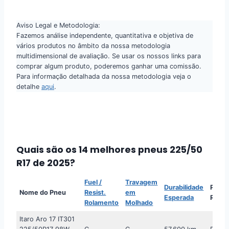
Aviso Legal e Metodologia:
Fazemos análise independente, quantitativa e objetiva de
vários produtos no âmbito da nossa metodologia
multidimensional de avaliação. Se usar os nossos links para
comprar algum produto, poderemos ganhar uma comissão.
Para informação detalhada da nossa metodologia veja o
detalhe
aqui
.
Quais são os 14 melhores pneus 225/50
R17 de 2025?
Fuel /
Travagem
Durabilidade
Preço
Nome do Pneu
Resist.
em
Esperada
Refer
Rolamento
Molhado
Itaro Aro 17 IT301