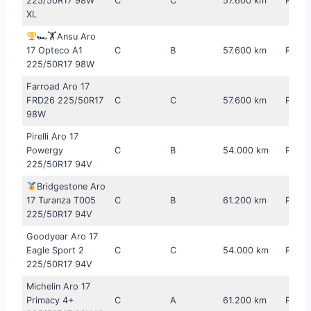
225/50R17 98W
C
C
57.600 km
R$ 4
XL
🏎🏋Ansu Aro
17 Opteco A1
C
B
57.600 km
R$ 5
225/50R17 98W
Farroad Aro 17
FRD26 225/50R17
C
C
57.600 km
R$ 5
98W
Pirelli Aro 17
Powergy
C
B
54.000 km
R$ 6
225/50R17 94V
Bridgestone Aro
17 Turanza T005
C
B
61.200 km
R$ 61
225/50R17 94V
Goodyear Aro 17
Eagle Sport 2
C
C
54.000 km
R$ 67
225/50R17 94V
Michelin Aro 17
Primacy 4+
C
A
61.200 km
R$ 76