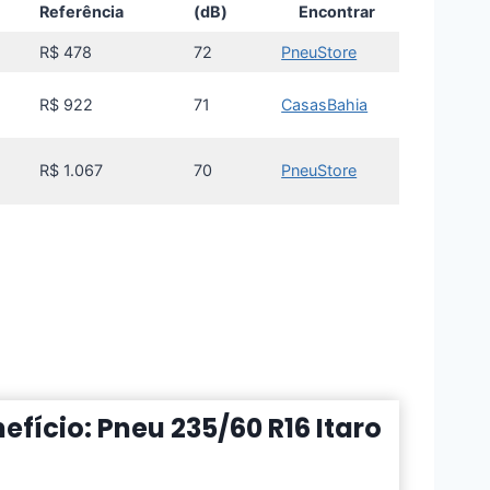
Referência
(dB)
Encontrar
R$ 478
72
PneuStore
R$ 922
71
CasasBahia
R$ 1.067
70
PneuStore
fício: Pneu 235/60 R16 Itaro