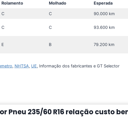
Rolamento
Molhado
Esperada
C
C
90.000 km
C
C
93.600 km
E
B
79.200 km
nmetro
,
NH
T
SA
,
UE
, Informação dos fabricantes e GT Selector
r Pneu 235/60 R16 relação custo bene