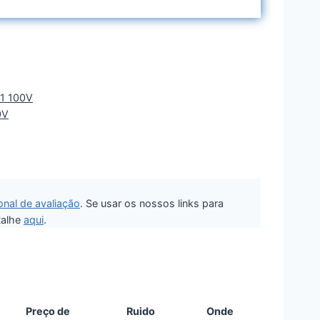
01 100V
0V
nal de avaliação
. Se usar os nossos links para
talhe
aqui
.
Preço de
Ruido
Onde