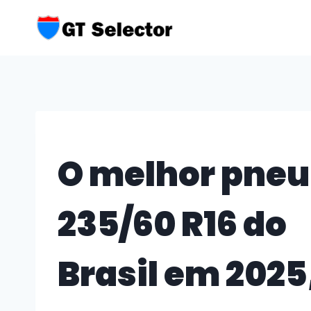
Skip
to
content
O melhor pneu
235/60 R16 do
Brasil em 2025